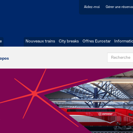
Aidez-moi
Gérer une réserva
e
Nouveaux trains
City breaks
Offres Eurostar
Informati
ropos