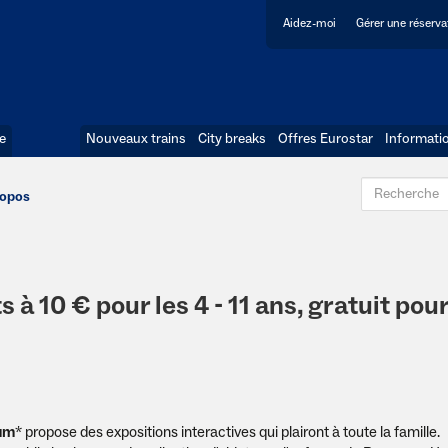
Aidez-moi
Gérer une réserva
e
Nouveaux trains
City breaks
Offres Eurostar
Informati
ropos
 à 10 € pour les 4 - 11 ans, gratuit pour
um
* propose des expositions interactives qui plairont à toute la famille.