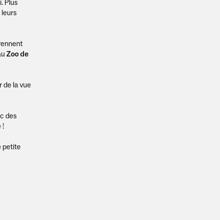
. Plus
 leurs
rennent
 au
Zoo de
r de la vue
ec des
 !
e petite