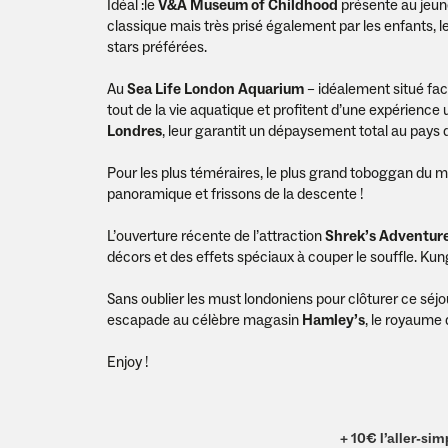
Idéal :le
V&A Museum of Childhood
présente au jeune
classique mais très prisé également par les enfants,
stars préférées.
Au
Sea Life London Aquarium
– idéalement situé fa
tout de la vie aquatique et profitent d’une expérience
Londres
, leur garantit un dépaysement total au pays
Pour les plus téméraires, le plus grand toboggan du
panoramique et frissons de la descente !
L’ouverture récente de l’attraction
Shrek’s Adventur
décors et des effets spéciaux à couper le souffle. Kun
Sans oublier les must londoniens pour clôturer ce séjo
escapade au célèbre magasin
Hamley’s
, le royaume 
Enjoy !
+ 10€ l’aller-sim