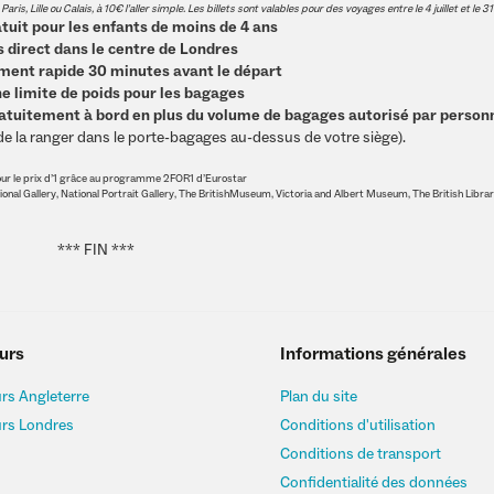
is, Lille ou Calais, à 10€ l’aller simple. Les billets sont valables pour des voyages entre le 4 juillet et le 3
tuit pour les enfants de moins de 4 ans
s direct dans le centre de Londres
ment rapide 30 minutes avant le départ
e limite de poids pour les bagages
ratuitement à bord en plus du volume de bagages autorisé par person
et de la ranger dans le porte-bagages au-dessus de votre siège).
s pour le prix d’1 grâce au programme 2FOR1 d’Eurostar
onal Gallery, National Portrait Gallery, The BritishMuseum, Victoria and Albert Museum, The British Librar
*** FIN ***
urs
Informations générales
rs Angleterre
Plan du site
urs Londres
Conditions d'utilisation
Conditions de transport
Confidentialité des données