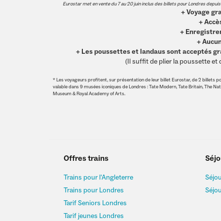
Eurostar met en vente du 7 au 20 juin inclus des billets pour Londres depuis Par
+ Voyage gra
+ Accè
+ Enregistre
+ Aucun
+ Les poussettes et landaus sont acceptés g
(Il suffit de plier la poussette 
* Les voyageurs profitent, sur présentation de leur billet Eurostar, de 2 billet
valable dans 9 musées iconiques de Londres : Tate Modern, Tate Britain, The Nati
Museum & Royal Academy of Arts.
Offres trains
Séjo
Trains pour l'Angleterre
Séjou
Trains pour Londres
Séjo
Tarif Seniors Londres
Tarif jeunes Londres