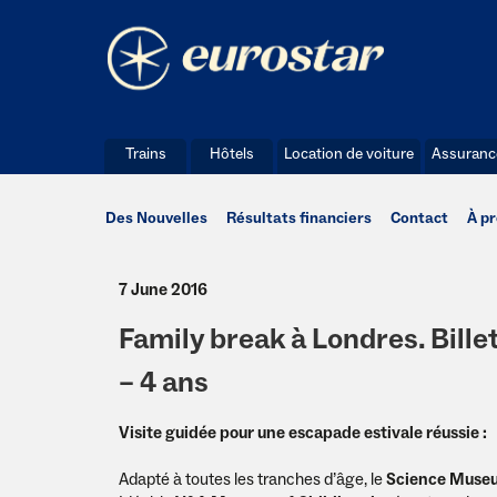
Trains
Hôtels
Location de voiture
Assuranc
Des Nouvelles
Résultats financiers
Contact
À p
7 June 2016
Family break à Londres. Billets
– 4 ans
Visite guidée pour une escapade estivale réussie :
Adapté à toutes les tranches d’âge, le
Science Muse