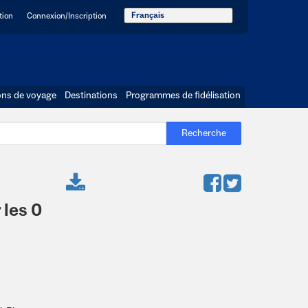
Français
tion
Connexion/Inscription
ons de voyage
Destinations
Programmes de fidélisation
Recherche
 les 0