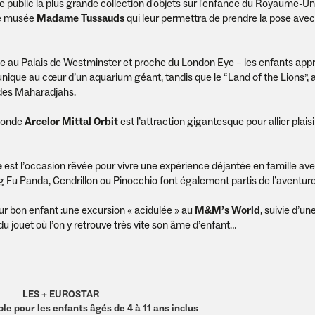
 public la plus grande collection d'objets sur l'enfance du Royaume-Uni
 le musée
Madame Tussauds
qui leur permettra de prendre la pose avec
ce au Palais de Westminster et proche du London Eye – les enfants app
 unique au cœur d’un aquarium géant, tandis que le “Land of the Lions”,
 des Maharadjahs.
 monde
Arcelor Mittal Orbit
est l’attraction gigantesque pour allier plaisi
e
est l’occasion rêvée pour vivre une expérience déjantée en famille av
g Fu Panda, Cendrillon ou Pinocchio font également partis de l’aventure
ur bon enfant :une excursion « acidulée » au
M&M’s World
, suivie d’un
du jouet où l’on y retrouve très vite son âme d’enfant…
LES + EUROSTAR
ple pour les enfants âgés de 4 à 11 ans inclus