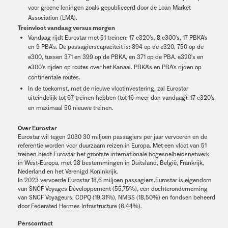
voor groene leningen zoals gepubliceerd door de Loan Market
Association (LMA).
Treinvloot vandaag versus morgen
Vandaag rijdt Eurostar met 51 treinen: 17 e320's, 8 e300's, 17 PBKA's
en 9 PBA's. De passagierscapaciteit is: 894 op de e320, 750 op de
e300, tussen 371 en 399 op de PBKA, en 371 op de PBA. e320's en
e300's rijden op routes over het Kanaal. PBKA's en PBA's rijden op
continentale routes.
In de toekomst, met de nieuwe vlootinvestering, zal Eurostar
uiteindelijk tot 67 treinen hebben (tot 16 meer dan vandaag): 17 e320's
en maximaal 50 nieuwe treinen.
Over Eurostar
Eurostar wil tegen 2030 30 miljoen passagiers per jaar vervoeren en de
referentie worden voor duurzaam reizen in Europa. Met een vloot van 51
treinen biedt Eurostar het grootste internationale hogesnelheidsnetwerk
in West-Europa, met 28 bestemmingen in Duitsland, België, Frankrijk,
Nederland en het Verenigd Koninkrijk.
In 2023 vervoerde Eurostar 18,6 miljoen passagiers.Eurostar is eigendom
van SNCF Voyages Développement (55,75%), een dochteronderneming
van SNCF Voyageurs, CDPQ (19,31%), NMBS (18,50%) en fondsen beheerd
door Federated Hermes Infrastructure (6,44%).
Perscontact