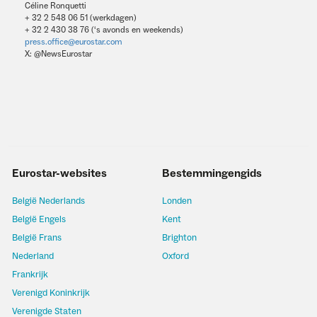
Céline Ronquetti
+ 32 2 548 06 51 (werkdagen)
+ 32 2 430 38 76 (‘s avonds en weekends)
press.office@eurostar.com
X: @NewsEurostar
Eurostar-websites
Bestemmingengids
België Nederlands
Londen
België Engels
Kent
België Frans
Brighton
Nederland
Oxford
Frankrijk
Verenigd Koninkrijk
Verenigde Staten