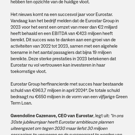
hebben ten opzichte van de huidige vloot.
Het nieuws komt na een succesvol jaar voor Eurostar.
Vandaag kan het bedrijf melden dat de Eurostar Group in
2023 voor het eerst een omzet van meer dan €2 miljard
heeft behaald en een EBITDA van €423 miljoen heeft
bereikt. Dit succes was te danken aan een groei van de
activiteiten van 2022 tot 2023, samen met een algehele
toename in het aantal passagiers dat bijna 19 miljoen
bereikte. Deze sterke prestaties in 2023 betekenen dat
Eurostar nu vol vertrouwen kan investeren in haar
toekomstige vloot.
Eurostar Group herfinancierde met succes haar bestaande
schuld van €963,7 miljoen in april 2024*. De totale schuld
bedraagt nu €650 miljoen in de vorm van een vijfjarige Green
Term Loan.
Gwendoline Cazenave, CEO van Eurostar
, legt uit:
"In ons
30ste jubileumjaar heeft Eurostar ambitieuze plannen
uiteengezet om tegen 2030 maar liefst 30 miljoen
passagiers te vervoeren en de ruggengraat te worden van