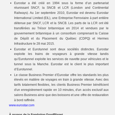
Eurostar a été créé en 1994 sous la forme d’un partenariat
réunissant SNCF, la SNCB et LCR (London and Continental
Railways). Au 1er septembre 2010, Eurostar est devenu Eurostar
International Limited (EIL), une Entreprise Ferroviaire à part entière
détenue par SNCF, LCR et la SNCB. Les parts de la LCR ont été
transférées au Trésor britannique en 2014 et vendues par le
gouvernement britannique à un consortium comprenant la Caisse
de Dépôt et du Placement du Québec (CDPQ) et Hermes
Infrastructure le 28 mai 2015.
Eurostar et Eurotunnel sont deux sociétés distinctes. Eurostar
exploite les trains de voyageurs à grande vitesse tandis
qu’Eurotunnel exploite les services de navette pour véhicules et le
tunnel sous la Manche. Eurostar est le client le plus important
d’Eurotunnel.
Le classe Business Premier d’Eurostar offre les standards les plus
élevés en matière de voyages en train à grande vitesse. Avec des
tarifs totalement flexibles, les clients Business Premier bénéficient
d'un enregistrement rapide en 10 minutes, d'un accès exclusif aux
salons Business ainsi que des boissons et une offre de restauration
à bord raffinée.
www.eurostar.com
À propos de la Fondation GoodPlanet