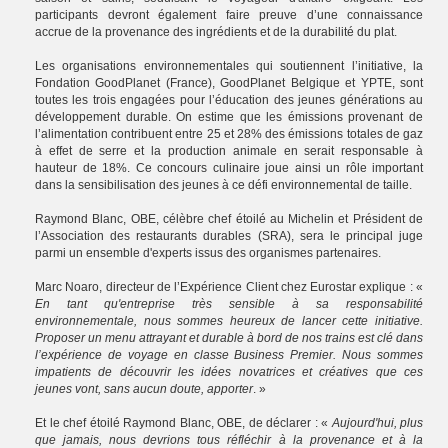
participants devront également faire preuve d’une connaissance
accrue de la provenance des ingrédients et de la durabilité du plat.
Les organisations environnementales qui soutiennent l’initiative, la
Fondation GoodPlanet (France), GoodPlanet Belgique et YPTE, sont
toutes les trois engagées pour l’éducation des jeunes générations au
développement durable. On estime que les émissions provenant de
l’alimentation contribuent entre 25 et 28% des émissions totales de gaz
à effet de serre et la production animale en serait responsable à
hauteur de 18%. Ce concours culinaire joue ainsi un rôle important
dans la sensibilisation des jeunes à ce défi environnemental de taille.
Raymond Blanc, OBE, célèbre chef étoilé au Michelin et Président de
l’Association des restaurants durables (SRA), sera le principal juge
parmi un ensemble d'experts issus des organismes partenaires.
Marc Noaro, directeur de l’Expérience Client chez Eurostar explique : «
En tant qu'entreprise très sensible à sa responsabilité
environnementale, nous sommes heureux de lancer cette initiative.
Proposer un menu attrayant et durable à bord de nos trains est clé dans
l’expérience de voyage en classe Business Premier. Nous sommes
impatients de découvrir les idées novatrices et créatives que ces
jeunes vont, sans aucun doute, apporter
. »
Et le chef étoilé Raymond Blanc, OBE, de déclarer : «
Aujourd'hui, plus
que jamais, nous devrions tous réfléchir à la provenance et à la