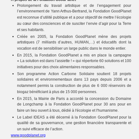
Prolongement du travail artistique et de l’engagement pour
l’environnement de Yann Arthus-Bertrand, la Fondation GoodPlanet
est reconnue d’utilité publique et a pour objectif de mettre l’écologie
au cœur des consciences et de susciter l’envie d’agir pour la Terre
et ses habitants.
Créée en 2005, la Fondation GoodPlanet mène des projets
artistiques (7 milliards d’autres, HUMAN,…) et éducatifs dont la
vocation est de sensibiliser un large public dans le monde entier.
En 2015, la Fondation GoodPlanet a mis en place la campagne
« La solution est dans l’assiette ! » qui répertorie 60 solutions et 100
initiatives pour des choix alimentaires responsables.
Son programme Action Carbone Solidaire soutient 18 projets
solidaires et environnementaux dans 13 pays depuis 2006 et a
notamment permis la construction de plus de 6 000 réservoirs de
biogaz bénéficiant à plus de 15 000 personnes.
En 2015, la Mairie de Paris a accordé la concession du Domaine
de Longchamp à la Fondation GoodPlanet pour 30 ans pour en
faire un lieu ouvert à tous, dédié à l'écologie et l'humanisme.
Le Label IDEAS a été décerné à la Fondation GoodPlanet pour la
qualité de sa gouvernance, une gestion financière transparente et
un suivi efficace de l’action.
www.goodplanet.org