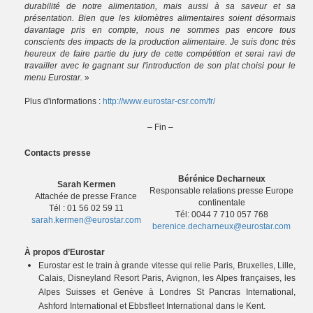
durabilité de notre alimentation, mais aussi à sa saveur et sa
présentation. Bien que les kilomètres alimentaires soient désormais
davantage pris en compte, nous ne sommes pas encore tous
conscients des impacts de la production alimentaire. Je suis donc très
heureux de faire partie du jury de cette compétition et serai ravi de
travailler avec le gagnant sur l'introduction de son plat choisi pour le
menu Eurostar.
»
Plus d'informations :
http://www.eurostar-csr.com/fr/
– Fin –
Contacts presse
Bérénice Decharneux
Sarah Kermen
Responsable relations presse Europe
Attachée de presse France
continentale
Tél : 01 56 02 59 11
Tél: 0044 7 710 057 768
sarah.kermen@eurostar.com
berenice.decharneux@eurostar.com
À propos d’Eurostar
Eurostar est le train à grande vitesse qui relie Paris, Bruxelles, Lille,
Calais, Disneyland Resort Paris, Avignon, les Alpes françaises, les
Alpes Suisses et Genève à Londres St Pancras International,
Ashford International et Ebbsfleet International dans le Kent.