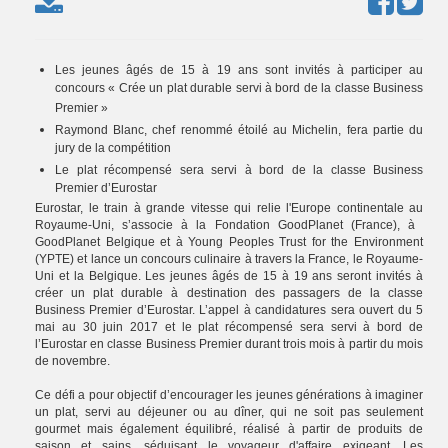
Les jeunes âgés de 15 à 19 ans sont invités à participer au
concours « Crée un plat durable servi à bord de la classe Business
Premier »
Raymond Blanc, chef renommé étoilé au Michelin, fera partie du
jury de la compétition
Le plat récompensé sera servi à bord de la classe Business
Premier d’Eurostar
Eurostar, le train à grande vitesse qui relie l'Europe continentale au
Royaume-Uni, s’associe à la Fondation GoodPlanet (France), à ​​
GoodPlanet Belgique et à Young Peoples Trust for the Environment
(YPTE) et lance un concours culinaire à travers la France, le Royaume-
Uni et la Belgique. Les jeunes âgés de 15 à 19 ans seront invités à
créer un plat durable à destination des passagers de la classe
Business Premier d’Eurostar. L’appel à candidatures sera ouvert du 5
mai au 30 juin 2017 et le plat récompensé sera servi à bord de
l’Eurostar en classe Business Premier durant trois mois à partir du mois
de novembre.
Ce défi a pour objectif d’encourager les jeunes générations à imaginer
un plat, servi au déjeuner ou au dîner, qui ne soit pas seulement
gourmet mais également équilibré, réalisé à partir de produits de
saison et sains, séduisant le voyageur d'affaire exigeant. Les