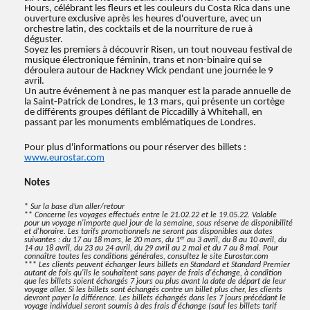
Hours, célébrant les fleurs et les couleurs du Costa Rica dans une
ouverture exclusive après les heures d'ouverture, avec un
orchestre latin, des cocktails et de la nourriture de rue à
déguster.
Soyez les premiers à découvrir Risen, un tout nouveau festival de
musique électronique féminin, trans et non-binaire qui se
déroulera autour de Hackney Wick pendant une journée le 9
avril.
Un autre événement à ne pas manquer est la parade annuelle de
la Saint-Patrick de Londres, le 13 mars, qui présente un cortège
de différents groupes défilant de Piccadilly à Whitehall, en
passant par les monuments emblématiques de Londres.
Pour plus d'informations ou pour réserver des billets :
www.eurostar.com
Notes
*
Sur la base d’un aller/retour
**
Concerne les voyages effectués entre le 21.02.22 et le 19.05.22. Valable
pour un voyage n'importe quel jour de la semaine, sous réserve de disponibilité
et d'horaire. Les tarifs promotionnels ne seront pas disponibles aux dates
er
suivantes : du 17 au 18 mars, le 20 mars, du 1
au 3 avril, du 8 au 10 avril, du
14 au 18 avril, du 23 au 24 avril, du 29 avril au 2 mai et du 7 au 8 mai. Pour
connaître toutes les conditions générales, consultez le site Eurostar.com
***
Les clients peuvent échanger leurs billets en Standard et Standard Premier
autant de fois qu'ils le souhaitent sans payer de frais d'échange, à condition
que les billets soient échangés 7 jours ou plus avant la date de départ de leur
voyage aller. Si les billets sont échangés contre un billet plus cher, les clients
devront payer la différence. Les billets échangés dans les 7 jours précédant le
voyage individuel seront soumis à des frais d'échange (sauf les billets tarif