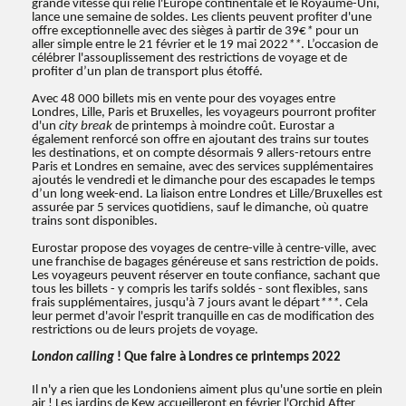
grande vitesse qui relie l'Europe continentale et le Royaume-Uni,
lance une semaine de soldes. Les clients peuvent profiter d'une
offre exceptionnelle avec des sièges à partir de 39€
*
pour un
aller simple entre le 21 février et le 19 mai 2022
**
. L’occasion de
célébrer l'assouplissement des restrictions de voyage et de
profiter d’un plan de transport plus étoffé.
Avec 48 000 billets mis en vente pour des voyages entre
Londres, Lille, Paris et Bruxelles, les voyageurs pourront profiter
d'un
city break
de printemps à moindre coût. Eurostar a
également renforcé son offre en ajoutant des trains sur toutes
les destinations, et on compte désormais 9 allers-retours entre
Paris et Londres en semaine, avec des services supplémentaires
ajoutés le vendredi et le dimanche pour des escapades le temps
d’un long week-end. La liaison entre Londres et Lille/Bruxelles est
assurée par 5 services quotidiens, sauf le dimanche, où quatre
trains sont disponibles.
Eurostar propose des voyages de centre-ville à centre-ville, avec
une franchise de bagages généreuse et sans restriction de poids.
Les voyageurs peuvent réserver en toute confiance, sachant que
tous les billets - y compris les tarifs soldés - sont flexibles, sans
frais supplémentaires, jusqu'à 7 jours avant le départ
***
. Cela
leur permet d'avoir l'esprit tranquille en cas de modification des
restrictions ou de leurs projets de voyage.
London calling
! Que faire à Londres ce printemps 2022
Il n'y a rien que les Londoniens aiment plus qu'une sortie en plein
air ! Les jardins de Kew accueilleront en février l'Orchid After