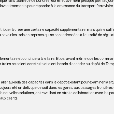
emple Mills (banlieue de Londres) est effectivement presque plein aujour
nvestissements pour répondre à la croissance du transport ferroviaire
ribuer à créer une certaine capacité supplémentaire, mais qui ne suffir
savoir les trois entreprises qui se sont adressées à l'autorité de régulat
lementaire et continuera à le faire. Et ce, avant même que les comma
 trains ne soient construits et aient besoin d'accéder au dépôt de Templ
ller au-delà des capacités dans le dépôt existant pour examiner la sit
jours été un défi, que ce soit dans les gares, aux passages frontières
e nouvelles solutions, en travaillant en étroite collaboration avec les pa
aux clients.