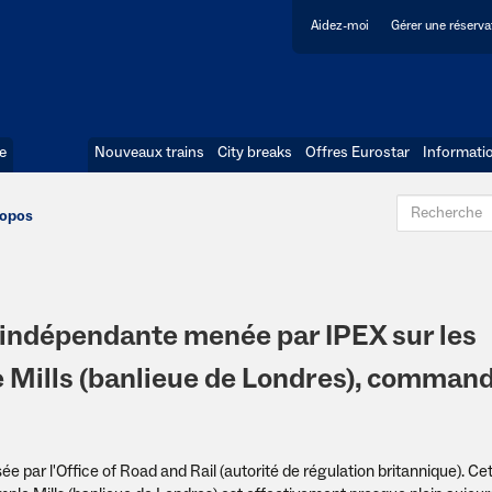
Aidez-moi
Gérer une réserva
e
Nouveaux trains
City breaks
Offres Eurostar
Informati
ropos
 indépendante menée par IPEX sur les
e Mills (banlieue de Londres), comman
ée par l'Office of Road and Rail (autorité de régulation britannique). Ce