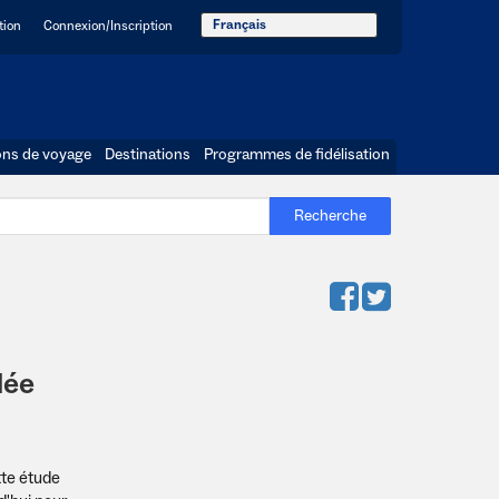
Français
tion
Connexion/Inscription
ons de voyage
Destinations
Programmes de fidélisation
Recherche
dée
tte étude