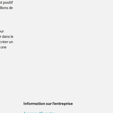
t positif
llions de
our
r dans le
créer un
t une
Information sur l'entreprise