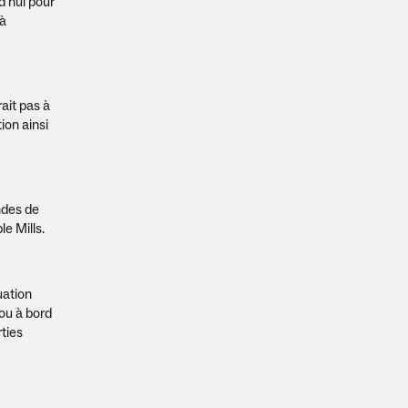
d'hui pour
 à
ait pas à
ion ainsi
ndes de
e Mills.
uation
 ou à bord
rties