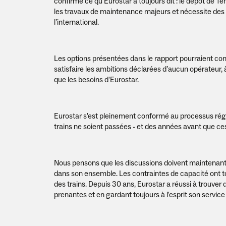
confirme ce qu'Eurostar a toujours dit : le dépôt de T
les travaux de maintenance majeurs et nécessite des i
l’international.
Les options présentées dans le rapport pourraient cont
satisfaire les ambitions déclarées d’aucun opérateur, à 
que les besoins d'Eurostar.
Eurostar s'est pleinement conformé au processus rég
trains ne soient passées - et des années avant que ces
Nous pensons que les discussions doivent maintenant a
dans son ensemble. Les contraintes de capacité ont tou
des trains. Depuis 30 ans, Eurostar a réussi à trouver d
prenantes et en gardant toujours à l'esprit son service 