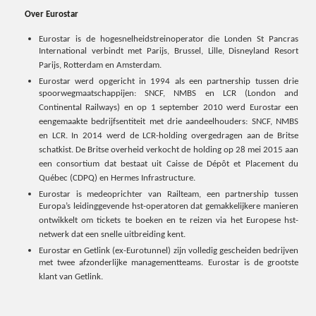
Over Eurostar
Eurostar is de hogesnelheidstreinoperator die Londen St Pancras
International verbindt met Parijs, Brussel, Lille, Disneyland Resort
Parijs, Rotterdam en Amsterdam.
Eurostar werd opgericht in 1994 als een partnership tussen drie
spoorwegmaatschappijen: SNCF, NMBS en LCR (London and
Continental Railways) en op 1 september 2010 werd Eurostar een
eengemaakte bedrijfsentiteit met drie aandeelhouders: SNCF, NMBS
en LCR. In 2014 werd de LCR-holding overgedragen aan de Britse
schatkist. De Britse overheid verkocht de holding op 28 mei 2015 aan
een consortium dat bestaat uit Caisse de Dépôt et Placement du
Québec (CDPQ) en Hermes Infrastructure.
Eurostar is medeoprichter van Railteam, een partnership tussen
Europa’s leidinggevende hst-operatoren dat gemakkelijkere manieren
ontwikkelt om tickets te boeken en te reizen via het Europese hst-
netwerk dat een snelle uitbreiding kent.
Eurostar en Getlink (ex-Eurotunnel) zijn volledig gescheiden bedrijven
met twee afzonderlijke managementteams. Eurostar is de grootste
klant van Getlink.