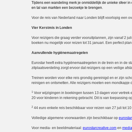
Tijdens een wandeling merk je onmiddellijk de unieke sfeer in d
en tal van markten een bezoekje te brengen.
Voor de reis van Nederland naar Londen blijft voorlopig een o
Vier Kerstmis in Londen
Voor reizigers die graag verder vooruitplannen, zijn vanaf 2 juli
boeken nu mogelijk voor reizen tot 31 januari. Een perfect plan 
Aanvullende hygiënemaatregelen
Eurostar heeft extra hygiënemaatregelen in de trein en in de s
zitplaatsverdeling zorgt ervoor dat reizigers op een veilige afs
Treinen worden voor elke reis grondig gereinigd en er zijn s
reinigen en ontsmetten. Alle reizigers moeten een mondkapje dr
1
Voor wijzigingen in boekingen tussen 13 dagen voor vertrek e
20 voor kinderen in rekening gebracht. Dit is van toepassing o
2
44 euro enkele reis beschikbaar voor reizen van 27 juli tot 1
Volledige algemene voorwaarden zijn beschikbaar op
eurosta
Voor media- en beeldmateriaal:
eurostarcreative.com
en
media