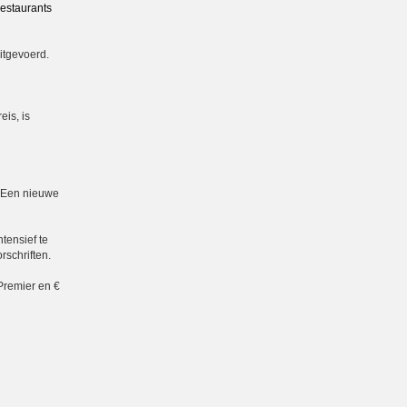
restaurants
itgevoerd.
eis, is
. Een nieuwe
tensief te
rschriften.
Premier en €