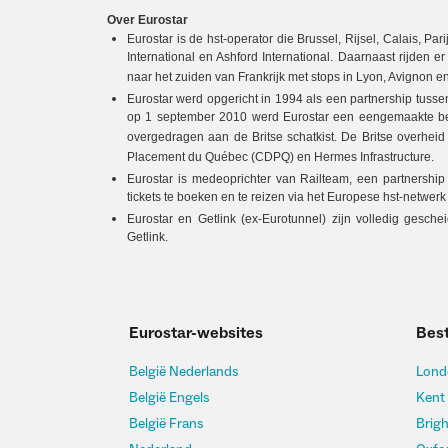
Over Eurostar
Eurostar is de hst-operator die Brussel, Rijsel, Calais, Pa
International en Ashford International. Daarnaast rijden
naar het zuiden van Frankrijk met stops in Lyon, Avignon e
Eurostar werd opgericht in 1994 als een partnership tu
op 1 september 2010 werd Eurostar een eengemaakte bed
overgedragen aan de Britse schatkist. De Britse overhei
Placement du Québec (CDPQ) en Hermes Infrastructure.
Eurostar is medeoprichter van Railteam, een partnershi
tickets te boeken en te reizen via het Europese hst-netwerk 
Eurostar en Getlink (ex-Eurotunnel) zijn volledig gesch
Getlink.
Eurostar-websites
Bes
België Nederlands
Lond
België Engels
Kent
België Frans
Brig