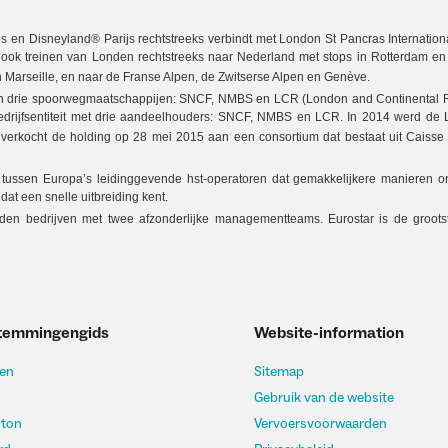
rijs en Disneyland® Parijs rechtstreeks verbindt met London St Pancras Internation
 er ook treinen van Londen rechtstreeks naar Nederland met stops in Rotterdam e
n Marseille, en naar de Franse Alpen, de Zwitserse Alpen en Genève.
ssen drie spoorwegmaatschappijen: SNCF, NMBS en LCR (London and Continental 
rijfsentiteit met drie aandeelhouders: SNCF, NMBS en LCR. In 2014 werd de 
d verkocht de holding op 28 mei 2015 aan een consortium dat bestaat uit Caisse
p tussen Europa’s leidinggevende hst-operatoren dat gemakkelijkere manieren o
dat een snelle uitbreiding kent.
eiden bedrijven met twee afzonderlijke managementteams. Eurostar is de groots
temmingengids
Website-information
en
Sitemap
Gebruik van de website
hton
Vervoersvoorwaarden