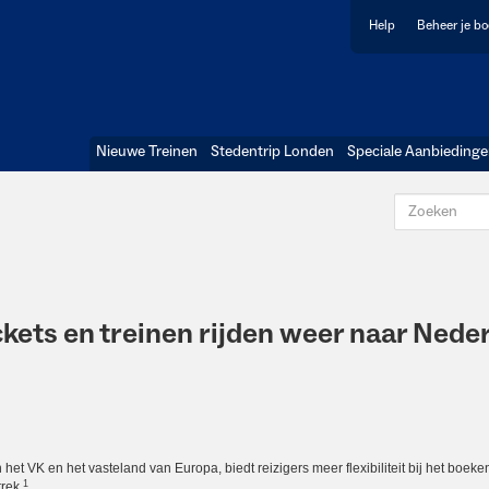
Help
Beheer je b
Nieuwe Treinen
Stedentrip Londen
Speciale Aanbieding
ickets en treinen rijden weer naar Nede
t VK en het vasteland van Europa, biedt reizigers meer flexibiliteit bij het boeken.
1
rek.