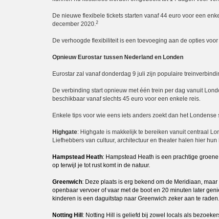
De nieuwe flexibele tickets starten vanaf 44 euro voor een enkel
2
december 2020.
De verhoogde flexibiliteit is een toevoeging aan de opties vo
Opnieuw Eurostar tussen Nederland en Londen
Eurostar zal vanaf donderdag 9 juli zijn populaire treinverbi
De verbinding start opnieuw met één trein per dag vanuit Lon
beschikbaar vanaf slechts 45 euro voor een enkele reis.
Enkele tips voor wie eens iets anders zoekt dan het Londense
Highgate
: Highgate is makkelijk te bereiken vanuit centraal L
Liefhebbers van cultuur, architectuur en theater halen hier hun h
Hampstead
Heath
: Hampstead Heath is een prachtige groene 
op terwijl je tot rust komt in de natuur.
Greenwich
: Deze plaats is erg bekend om de Meridiaan, maar d
openbaar vervoer of vaar met de boot en 20 minuten later genie
kinderen is een daguitstap naar Greenwich zeker aan te raden
Notting Hill
: Notting Hill is geliefd bij zowel locals als bezoe