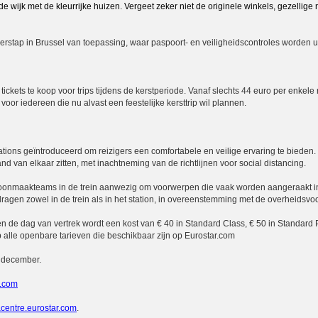
e wijk met de kleurrijke huizen. Vergeet zeker niet de originele winkels, gezellige 
verstap in Brussel van toepassing, waar paspoort- en veiligheidscontroles worden u
 tickets te koop voor trips tijdens de kerstperiode. Vanaf slechts 44 euro per enkele r
voor iedereen die nu alvast een feestelijke kersttrip wil plannen.
tations geïntroduceerd om reizigers een comfortabele en veilige ervaring te bieden
tand van elkaar zitten, met inachtneming van de richtlijnen voor social distancing.
choonmaakteams in de trein aanwezig om voorwerpen die vaak worden aangeraakt in
agen zowel in de trein als in het station, in overeenstemming met de overheidsvoo
n de dag van vertrek wordt een kost van € 40 in Standard Class, € 50 in Standard 
p alle openbare tarieven die beschikbaar zijn op Eurostar.com
0 december.
r.com
centre.eurostar.com
.