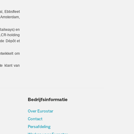
al, Ebbsfleet
n Amsterdam,
Railways) en
LCR-holding
 de Dépôt et
ntwikkelt om
te klant van
Bedrijfsinformatie
Over Eurostar
Contact
Persafdeling