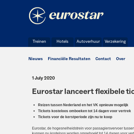
Treinen
Hotels
Autoverhuur
Verzekering
Nieuws
Financiële Resultaten
Contact
Over
1 July 2020
Eurostar lanceert flexibele t
Reizen tussen Nederland en het VK opnieuw mogelijk
Tickets kosteloos omboeken tot 14 dagen voor vertrek
Tickets voor de kerstperiode zijn nu te koop
Eurostar, de hogesnelheidstrein voor passagiersvervoer tussen he
kunnen nu kosteloos worden omgeboekt tot 14 dagen voor vert