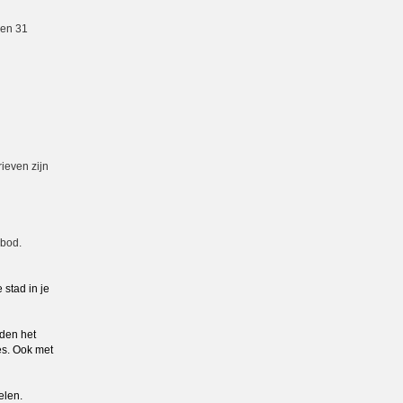
 en 31
ieven zijn
nbod.
stad in je
nden het
es. Ook met
elen.