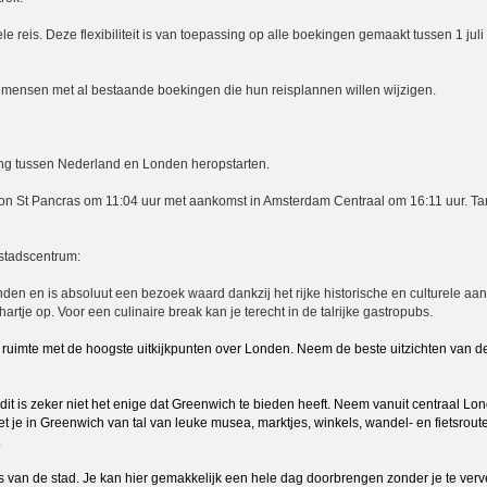
e reis. Deze flexibiliteit is van toepassing op alle boekingen gemaakt tussen 1 juli
or mensen met al bestaande boekingen die hun reisplannen willen wijzigen.
nding tussen Nederland en Londen heropstarten.
don St Pancras om 11:04 uur met aankomst in Amsterdam Centraal om 16:11 uur. Tar
 stadscentrum:
onden en is absoluut een bezoek waard dankzij het rijke historische en culturele aa
artje op. Voor een culinaire break kan je terecht in de talrijke gastropubs.
ruimte met de hoogste uitkijkpunten over Londen. Neem de beste uitzichten van de 
it is zeker niet het enige dat Greenwich te bieden heeft. Neem vanuit centraal Lo
t je in Greenwich van tal van leuke musea, marktjes, winkels, wandel- en fietsrout
.
kers van de stad. Je kan hier gemakkelijk een hele dag doorbrengen zonder je te verv