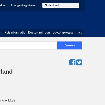
Nederland
oeking
Inloggen/registreren
en
Reisinformatie
Bestemmingen
Loyaltyprogramma's
Zoeken
rland
 Alle tickets