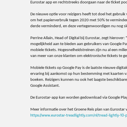
Eurostar app en rechtstreeks doorgaan naar de ticket poor
De nieuwe optie voor reizigers heeft tot doel het gebruik
om het papierverbruik tegen 2020 met 50% te verminderen.
derde verminderd, en deze vertegenwoordigen nu nog slec
Perrine Allain, Head of Digital bij Eurostar, zegt hierov
mogelijkheid aan te bieden aan gebruikers van Google 
mobiele tickets. Hogesnelheidstreinen zijn nu al een mili
van meer van onze klanten om elektronische tickets te ge
Mobiele tickets op Google Pay is de laatste nieuwe digit
ervaring bij aankomst op hun bestemming met kaarten van
boeken. Reizigers kunnen nu ook het laagste beschikbare
Google Assistant.
De Eurostar-app kan worden gedownload via Google Play
Meer informatie over het Groene Reis plan van Eurostar v
https://www.eurostar-treadlightly.com/nl/tread-lightly-10-