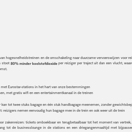
n van hogesnelheidstreinen en de omschakeling naar duurzame vervoerswijzen voor re
m stoot
per reiziger per traject uit dan een vlucht, waar
80% minder koolstofdioxide
omst.
 met Eurostar-stations in het hart van onze bestemmingen
en, met gratis wifi en een entertainmentkanaal in de treinen
ier kan tot twee stuks bagage en één stuk handbagage meenemen, zonder gewichtsbe
: reizigers nemen eenvoudig hun bagage mee in de trein en ook weer uit de trein
oor zakenreizen: tickets omboekbaar en terugbetaalbaar tot het moment van vertrek
egang tot de businesslounge in de stations en een driegangenmaaltijd met bijpass