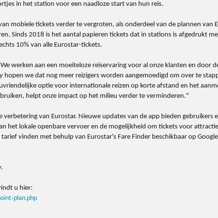
tjes in het station voor een naadloze start van hun reis.
 van mobiele tickets verder te vergroten, als onderdeel van de plannen van 
 Sinds 2018 is het aantal papieren tickets dat in stations is afgedrukt me
hts 10% van alle Eurostar-tickets.
er: "We werken aan een moeiteloze reiservaring voor al onze klanten en door 
Pay hopen we dat nog meer reizigers worden aangemoedigd om over te stap
euvriendelijke optie voor internationale reizen op korte afstand en het aan
bruiken, helpt onze impact op het milieu verder te verminderen."
ale verbetering van Eurostar. Nieuwe updates van de app bieden gebruikers
 het lokale openbare vervoer en de mogelijkheid om tickets voor attractie
 tarief vinden met behulp van Eurostar's Fare Finder beschikbaar op Goog
.
indt u hier:
point-plan.php