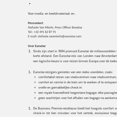
Voor media- en beeldmateriaal: en .
Perscontact:
Stefanie Van Mierlo, Press Officer Benelux
Tel.: +32 491 62 87 91
E-mail: stefanie.vanmierlo@eurostar.com
Over Eurostar
Sinds zijn start in 1994 promoot Eurostar de milieuvoordele
korte afstand. Een Eurostar-reis van Londen naar Amsterda
een logische keuze is voor reizen binnen Europa voor de toek
Eurostar-reizigers genieten van een reeks voordelen, zoals:
comfortabel reizen van stadscentrum naar stadscentrum,
comfort en ruimte in de trein om te werken of te ontspann
snelle en gemakkelijke check-in
een royale hoeveelheid toegestane bagage: elke passag
geen wachtrijen voor het afhalen van bagage na aankomst
De Business Premier-reisklasse biedt het hoogste comfort v
check-in tot tien minuten voor het vertrek, exclusieve to