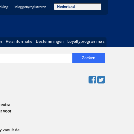
Nederland
oeking
Inloggen/registreren
en
Reisinformatie
Bestemmingen
Loyaltyprogramma's
Zoeken
 extra
r voor
y vanuit de