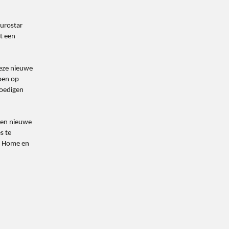
Eurostar
t een
deze nieuwe
pen op
moedigen
 een nieuwe
s te
le Home en