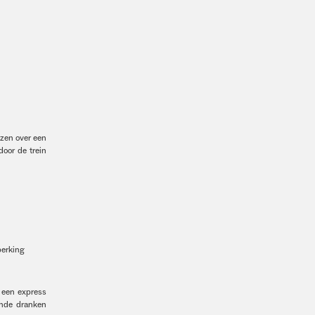
izen over een
door de trein
perking
, een express
ende dranken