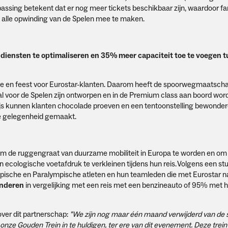
npassing betekent dat er nog meer tickets beschikbaar zijn, waardoor f
n alle opwinding van de Spelen mee te maken.
n
diensten te optimaliseren en 35% meer capaciteit toe te voegen 
ugde en feest voor Eurostar-klanten. Daarom heeft de spoorwegmaatscha
aal voor de Spelen zijn ontworpen en in de Premium class aan boord wor
rijs kunnen klanten chocolade proeven en een tentoonstelling bewonde
de gelegenheid gemaakt.
e om de ruggengraat van duurzame mobiliteit in Europa te worden en om
n ecologische voetafdruk te verkleinen tijdens hun reis. Volgens een st
pische en Paralympische atleten en hun teamleden die met Eurostar na
inderen
in vergelijking met een reis met een benzineauto of 95% met h
 over dit partnerschap:
"We zijn nog maar één maand verwijderd van de s
ze Gouden Trein in te huldigen, ter ere van dit evenement. Deze trein 