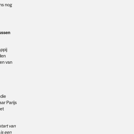
ans nog
tussen
ppij
den
ren van
udie
ar Parijs
et
tart van
is een