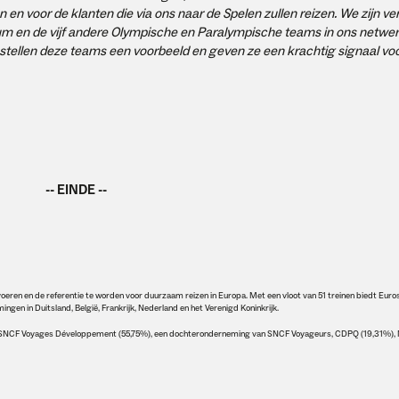
 en voor de klanten die via ons naar de Spelen zullen reizen. We zijn v
um en de vijf andere Olympische en Paralympische teams in ons netwer
n, stellen deze teams een voorbeeld en geven ze een krachtig signaal vo
-- EINDE --
eren en de referentie te worden voor duurzaam reizen in Europa. Met een vloot van 51 treinen biedt Euro
en in Duitsland, België, Frankrijk, Nederland en het Verenigd Koninkrijk.
van SNCF Voyages Développement (55,75%), een dochteronderneming van SNCF Voyageurs, CDPQ (19,31%)