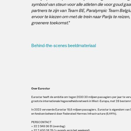
symbool van steun voor alle atleten die voor goud gaan
partners te zijn van Team BE, Paralympic Team Belgi
ervoor te kiezen om met de trein naar Parijs te reize
groenere toekomst.”
Behind-the-scenes beeldmateriaal
Over Eurostar
Eurostar heeft de ambitie om tegen 2030 30 miljoen passagiers per jaar te vervo
grootste internationale hogesnelheidsnetwerk in West-Europa, met 28 bestemming
In 2023 vervoerde Eurostar 18,6 miljoen passagiers. Eurostar is eigendom 
en fondsen beheerd door Federated Hermes Infrastructure (6,44%).
PERSCONTACT
+ 32 2 548 06 51 (overdag)
+ 32 2 430 38 76 ('s avonds en in het weekend)