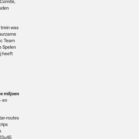
 Comité,
ouden
 trein was
duurzame
pic Team
e Spelen
j heeft
e miljoen
- en
tar-routes
rips
s
 23u45