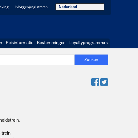
Nederland
oeking
Inloggen/registreren
en
Reisinformatie
Bestemmingen
Loyaltyprogramma's
Zoeken
eidstrein,
 trein