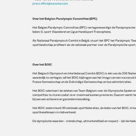
press.office@eurostar.com
Over het Belgian Paralympic Committee (BPC)
Het Belgian Paralympic Committee (BPC) vertegenwoordigt de Paralympische Be
leden: G-sport Vlaanderen en Ligue Handisport Francophone.
Als Nationaal Paralympisch Comité in België, stuurt het BPC het Paralympic Team
sportlandschap profileert als de nationale partner voor de Paralympische sport
Over het BOIC
Het Belgisch Olympisch en Interfederaal Comité (BOIC) is één van de 206 Natio
aanzienlijk te verhogen, wil het BOIC bijdragen aan het imago van een succesvo
Franse Gemeenschap en de Duitstalige Gemeenschap en hun administraties.
Het BOIC selecteert de atleten van Team Belgium voor de Olympische Spelen en t
competities te sturen zodat ze er maximaal kunnen presteren. Daarom werkt het
bij aan een actievere en gezondere bevolking.
Het BOIC ondersteunt 85 nationale sportfederaties, de leden van het BOIC, in 
sportbeoefenaars in clubverband.
De olympische waarden - vriendschap, uitmuntendheid en respect - zijn de hoekst