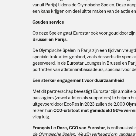
vanuit Parijs) tijdens de Olympische Spelen. Deze aa
een kans krijgen om deel uit te maken van de actie e
Gouden service
Op deze Spelen gaat Eurostar ook voor goud door zij
Brussel en Parijs.
De Olympische Spelen in Parijs zijn een tijd van vre
speciale traktaties gepland, zoals desserts die speci
geserveerd. In de Eurostar Lounges in Brussel en Pa
portretten van atletenambassadeurs, speciaal voor 
Een sterker engagement voor duurzaamheid
Met dit partnerschap bevestigt Eurostar zijn ambiti
passagiers (zowel atleten als supporters) te helpen hu
uitgevoerd door EcoRes in 2023 zullen de 2.000 Olym
reizen hun
CO2-uitstoot met gemiddeld 90% verm
vliegtuig.
François Le Doze, CCO van Eurostar
, is enthousiast
de Olympische Spelen. We zijn verheugd om vandaag on