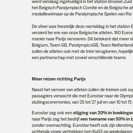
werd vandaag ingehuldigd in het station Brussel-Zuid
het Belgisch Paralympisch Comité en de Belgische at
medaillewinnaar op de Paralympische Spelen van Rio
De sfeer was feestelijk deze namiddag in het station 
versierd ter ere van onze Belgische atleten. 160 Eu
manier naar Parijs vervoeren. Dit betekent dat meer
Belgium, Team GB, ParalympicsGB, Team Netherlands
zullen de atleten ook met de trein terugkeren, hopel
een partnerschap met zoveel verschillende teams
Meer reizen richting Parijs
Naast het vervoer van atleten zullen de treinen ook 
passagiers verwacht die met Eurostar naar de Olympis
sluitingsceremonies, van 25 tot 27 juli en van 10 tot 12
Eurostar zag ook een
stijging van 20% in boekinge
naar Parijs zag het bedrijf
een toename van 50% in 
zonder overnachting. Eurostar heeft ook zijn dienstr
ochtends vroeg vertrekken (om 6u03 op weekdagen en 