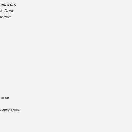
ereerd om
k. Door
or een
star het
, NMBS (18,50%)