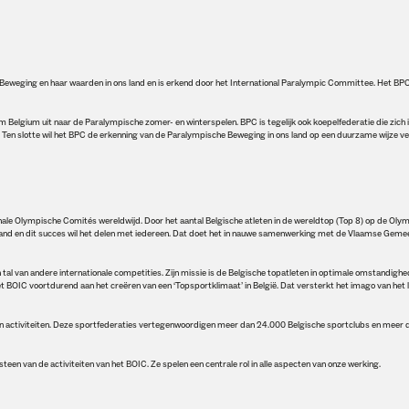
weging en haar waarden in ons land en is erkend door het International Paralympic Committee. Het BPC
 Belgium uit naar de Paralympische zomer- en winterspelen. BPC is tegelijk ook koepelfederatie die zich i
. Ten slotte wil het BPC de erkenning van de Paralympische Beweging in ons land op een duurzame wijze v
nale Olympische Comités wereldwijd. Door het aantal Belgische atleten in de wereldtop (Top 8) op de Oly
l land en dit succes wil het delen met iedereen. Dat doet het in nauwe samenwerking met de Vlaamse Gem
al van andere internationale competities. Zijn missie is de Belgische topatleten in optimale omstandigh
 BOIC voortdurend aan het creëren van een ‘Topsportklimaat’ in België. Dat versterkt het imago van het 
hun activiteiten. Deze sportfederaties vertegenwoordigen meer dan 24.000 Belgische sportclubs en meer d
een van de activiteiten van het BOIC. Ze spelen een centrale rol in alle aspecten van onze werking.