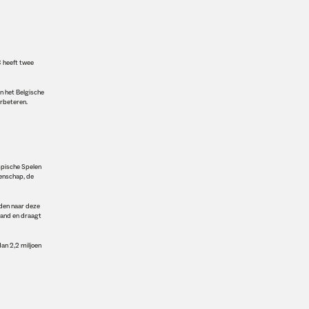
 heeft twee
n het Belgische
erbeteren.
mpische Spelen
eenschap, de
eden naar deze
land en draagt
an 2,2 miljoen