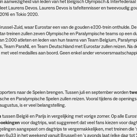
 in aanwezigheid van leden van het Belgisch Olympisch & Interfederaal
leet Laurens Devos. Laurens Devos is tafeltennisser en tweevoudig g
 2016 en Tokio 2020.
Brussel-Zuid, waar Eurostar een van de gouden e320-trein onthulde. De
rostar-treinen zullen zeven Olympische en Paralympische teams op een 
 dan 2.000 atleten en leden van hun teams van Team Belgium, Paralym
, Team ParaNL en Team Deutschland met Eurostar zullen reizen. Na d
ijk met veel medailles aan boord. Geen enkel ander vervoersmaatschappi
supporters naar de Spelen brengen. Tussen juli en september worden
twe
che en Paralympische Spelen zullen reizen. Vooral tijdens de openings
 augustus, is er veel belangstelling.
n
tussen België en Parijs in vergelijking met vorige zomer. Op alle Euros
boekingen
voor dagtrips, wat suggereert dat veel fans kiezen voor dagt
egelingen aangepast om dagtrips te vergemakkelijken, met treinen die '
6u33 in het weekend vanuit Brussel) en 's avonds laat (elke dag tot