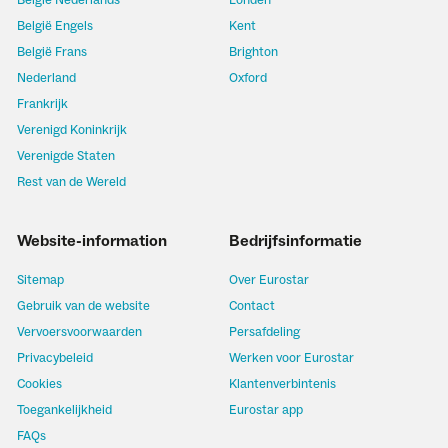
België Nederlands
Londen
België Engels
Kent
België Frans
Brighton
Nederland
Oxford
Frankrijk
Verenigd Koninkrijk
Verenigde Staten
Rest van de Wereld
Website-information
Bedrijfsinformatie
Sitemap
Over Eurostar
Gebruik van de website
Contact
Vervoersvoorwaarden
Persafdeling
Privacybeleid
Werken voor Eurostar
Cookies
Klantenverbintenis
Toegankelijkheid
Eurostar app
FAQs